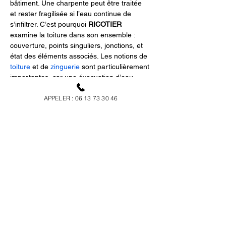
bâtiment. Une charpente peut être traitée 
et rester fragilisée si l’eau continue de 
s’infiltrer. C’est pourquoi 
RICOTIER
examine la toiture dans son ensemble : 
couverture, points singuliers, jonctions, et 
état des éléments associés. Les notions de 
toiture
 et de 
zinguerie
 sont particulièrement 
importantes, car une évacuation d’eau 
défaillante se transforme vite en humidité 
APPELER : 06 13 73 30 46
structurelle. La stratégie consiste à 
combiner correction des risques et 
traitement charpente
. Pour aller plus loin 
sur les actions liées à la couverture, vous 
pouvez aussi découvrir le service 
toiture et 
couverture
.
Traitement des 
nuisibles, ventilation et 
prévention durable