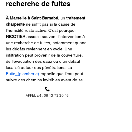
recherche de fuites
À Marseille à Saint-Barnabé
, un 
traitement 
charpente
 ne suffit pas si la cause de 
l’humidité reste active. C’est pourquoi 
RICOTIER
 associe souvent l’intervention à 
une recherche de fuites, notamment quand 
les dégâts reviennent en cycle. Une 
infiltration peut provenir de la couverture, 
de l’évacuation des eaux ou d’un défaut 
localisé autour des pénétrations. La 
Fuite_(plomberie)
 rappelle que l’eau peut 
suivre des chemins invisibles avant de se 
manifester dans les combles. Avant de 
refermer, il faut vérifier. La page dédiée à la 
APPELER : 06 13 73 30 46
recherche de fuites
 structure cette 
démarche pour sécuriser la cause et éviter 
que le bois se dégrade à nouveau après 
traitement.
Renforcer la protection 