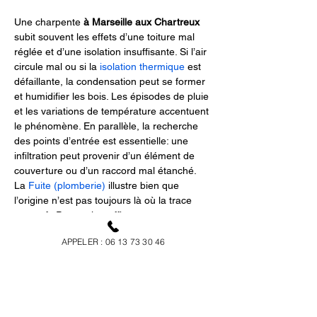
Une charpente 
à Marseille aux Chartreux
subit souvent les effets d’une toiture mal 
réglée et d’une isolation insuffisante. Si l’air 
circule mal ou si la 
isolation thermique
 est 
défaillante, la condensation peut se former 
et humidifier les bois. Les épisodes de pluie 
et les variations de température accentuent 
le phénomène. En parallèle, la recherche 
des points d’entrée est essentielle: une 
infiltration peut provenir d’un élément de 
couverture ou d’un raccord mal étanché. 
La 
Fuite (plomberie)
 illustre bien que 
l’origine n’est pas toujours là où la trace 
apparaît. Pour traiter efficacement, 
RICOTIER
 peut combiner l’analyse avec 
APPELER : 06 13 73 30 46
des actions complémentaires et, si besoin, 
orienter vers un diagnostic des fuites. Cela 
évite de “re-traiter” un problème qui 
persiste.