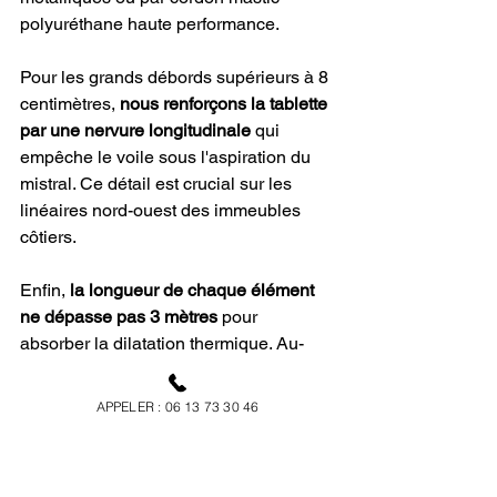
polyuréthane haute performance.
Pour les grands débords supérieurs à 8 
centimètres, 
nous renforçons la tablette 
par une nervure longitudinale
 qui 
empêche le voile sous l'aspiration du 
mistral. Ce détail est crucial sur les 
linéaires nord-ouest des immeubles 
côtiers.
Enfin, 
la longueur de chaque élément 
ne dépasse pas 3 mètres
 pour 
absorber la dilatation thermique. Au-
delà, le métal travaille trop et fissure les 
joints d'éclisses en moins de cinq ans.
APPELER : 06 13 73 30 46
Notre atelier de Châteauneuf-les-
Martigues 
plie sur mesure chaque 