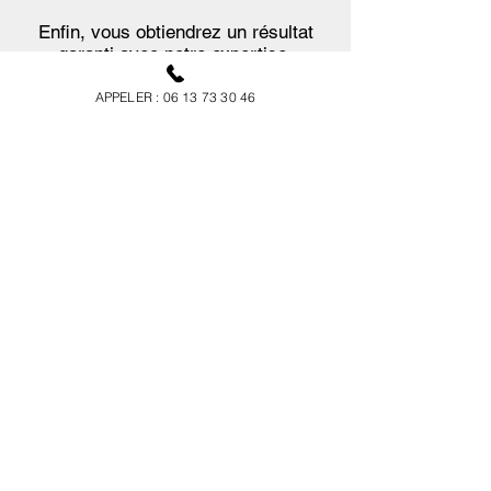
Enfin, vous obtiendrez un résultat
garanti avec notre expertise.
N'hésitez plus, votre demande de devis
APPELER : 06 13 73 30 46
est sans engagement.
Devis gratuit