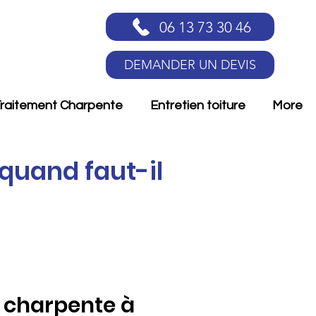
06 13 73 30 46
DEMANDER UN DEVIS
raitement Charpente
Entretien toiture
More
quand faut-il
e charpente à