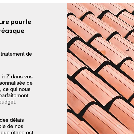
e pour le
Gréasque
 traitement de
 à Z dans vos
rsonnalisée de
, ce qui nous
parfaitement
budget.
des délais
ble de nos
haque étape est