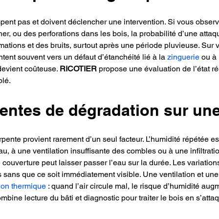
mpent pas et doivent déclencher une intervention. Si vous obser
her, ou des perforations dans les bois, la probabilité d’une att
ations et des bruits, surtout après une période pluvieuse. Sur votr
ent souvent vers un défaut d’étanchéité lié à la 
zinguerie
 ou à
 devient coûteuse. 
RICOTIER
 propose une évaluation de l’état rée
blé.
entes de dégradation sur un
arpente provient rarement d’un seul facteur. L’humidité répétée 
au, à une ventilation insuffisante des combles ou à une infiltrat
ouverture peut laisser passer l’eau sur la durée. Les variation
 sans que ce soit immédiatement visible. Une ventilation et une
tion thermique
 : quand l’air circule mal, le risque d’humidité aug
ombine lecture du bâti et diagnostic pour traiter le bois en s’att