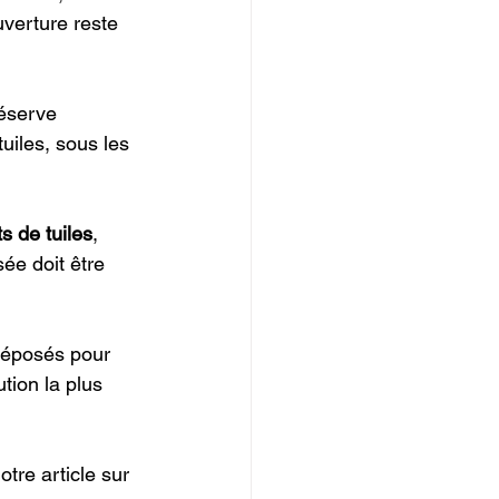
verture reste 
réserve 
uiles, sous les 
 de tuiles
, 
ée doit être 
déposés pour 
tion la plus 
tre article sur 