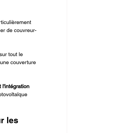
ticulièrement 
ier de couvreur-
sur tout le 
r une couverture 
 l'intégration 
otovoltaïque 
r les 