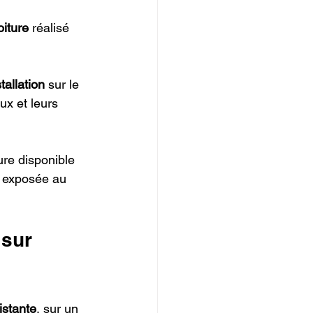
oiture
 réalisé 
stallation
 sur le 
ux et leurs 
ture disponible 
x exposée au 
 sur 
istante
, sur un 