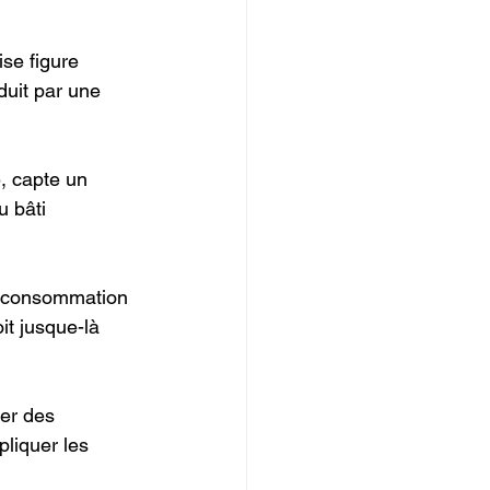
ise figure 
duit par une 
, capte un 
u bâti 
oconsommation 
it jusque-là 
er des 
pliquer les 