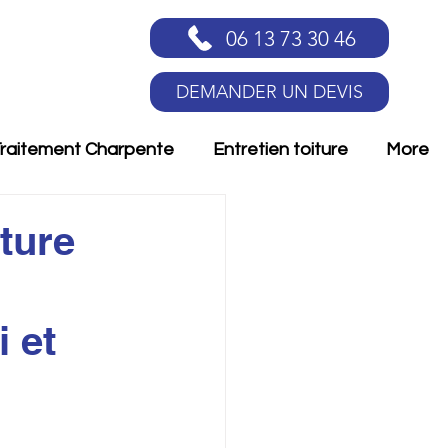
06 13 73 30 46
DEMANDER UN DEVIS
raitement Charpente
Entretien toiture
More
ture
i et