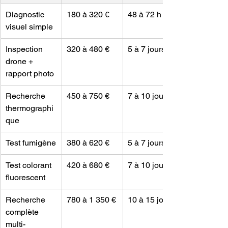
Diagnostic 
180 à 320 €
48 à 72 h
visuel simple
Inspection 
320 à 480 €
5 à 7 jours
drone + 
rapport photo
Recherche 
450 à 750 €
7 à 10 jours
thermographi
que
Test fumigène
380 à 620 €
5 à 7 jours
Test colorant 
420 à 680 €
7 à 10 jours
fluorescent
Recherche 
780 à 1 350 €
10 à 15 jours
complète 
multi-