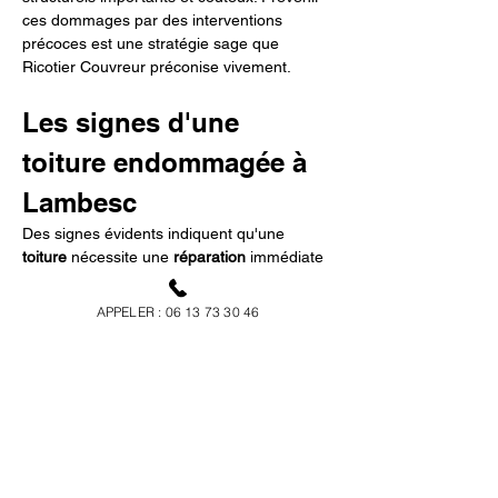
ces dommages par des interventions 
précoces est une stratégie sage que 
Ricotier Couvreur préconise vivement.
Les signes d'une 
toiture endommagée à 
Lambesc
Des signes évidents indiquent qu'une 
toiture
 nécessite une 
réparation
 immédiate 
à Lambesc. Les infiltrations d'eau, la 
prolifération de moisissures, et les 
APPELER : 06 13 73 30 46
décolorations au plafond sont des 
symptômes inquiétants. Des tuiles 
manquantes ou endommagées constituent 
un risque de plus grands dégâts. Si 
l'isolation thermique diminue 
soudainement, cela peut indiquer des 
problèmes d'efficacité énergétique liés au 
toit. Soyez proactif et adressez ces soucis 