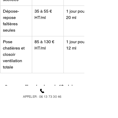
Dépose-
35 à 55 € 
1 jour pour 
repose 
HT/ml
20 ml
faîtières 
seules
Pose 
85 à 130 € 
1 jour pour 
chatières et 
HT/ml
12 ml
closoir 
ventilation 
totale
Sur un 
pavillon classique de 12 ml de 
faîtage
, il faut compter entre 660 et 1 
APPELER : 06 13 73 30 46
320 € HT selon la technique retenue. 
Le ravalement complet d'un faîtage 
existant reste l'option la plus 