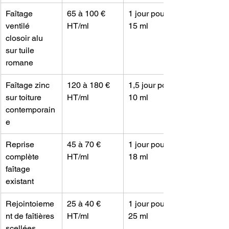
Faîtage 
65 à 100 € 
1 jour pour 
ventilé 
HT/ml
15 ml
closoir alu 
sur tuile 
romane
Faîtage zinc 
120 à 180 € 
1,5 jour pour 
sur toiture 
HT/ml
10 ml
contemporain
e
Reprise 
45 à 70 € 
1 jour pour 
complète 
HT/ml
18 ml
faîtage 
existant
Rejointoieme
25 à 40 € 
1 jour pour 
nt de faîtières 
HT/ml
25 ml
scellées