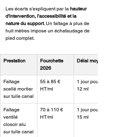
Les écarts s'expliquent par la 
hauteur 
d'intervention, l'accessibilité et la 
nature du support
. Un faîtage à plus de 
huit mètres impose un échafaudage de 
pied complet.
Prestation
Fourchette 
Délai moyen
2026
Faîtage 
55 à 85 € 
1 jour pour 
scellé mortier 
HT/ml
12 ml
sur tuile canal
Faîtage 
70 à 110 € 
1 jour pour 
ventilé 
HT/ml
15 ml
closoir alu 
sur tuile canal