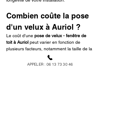
longévité de votre installation.
Combien coûte la pose 
d'un velux à Auriol ?
Le coût d'une 
pose de velux - fenêtre de 
toit à Auriol
 peut varier en fonction de 
plusieurs facteurs, notamment la taille de la 
fenêtre, le type de matériau choisi, et la 
complexité de l'installation. Il est important 
APPELER : 06 13 73 30 46
de demander un devis personnalisé pour 
évaluer précisément votre investissement. 
Faire appel à un professionnel comme 
Ricotier Couvreur
 garantit non seulement 
un tarif compétitif mais aussi un excellent 
rapport qualité-prix. Investir dans un velux, 
c'est optimiser le confort de votre 
habitation et augmenter sa valeur ajoutée.
Pourquoi faire appel à 