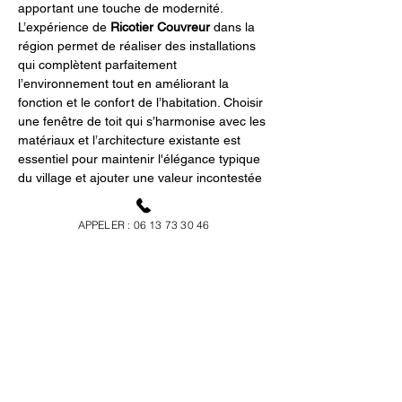
apportant une touche de modernité. 
L’expérience de 
Ricotier Couvreur
 dans la 
région permet de réaliser des installations 
qui complètent parfaitement 
l’environnement tout en améliorant la 
fonction et le confort de l’habitation. Choisir 
une fenêtre de toit qui s’harmonise avec les 
matériaux et l’architecture existante est 
essentiel pour maintenir l'élégance typique 
du village et ajouter une valeur incontestée 
à votre home sweet home.
APPELER : 06 13 73 30 46
Entretien et durabilité 
des fenêtres de toit
Pour garantir la longévité de votre 
fenêtre 
de toit à Cornillon-Confoux
, un entretien 
régulier est indispensable. Les fenêtres de 
toit modernes sont conçues pour durer, 
mais comme tout élément architectural, 
elles requièrent un soin approprié. Nettoyer 