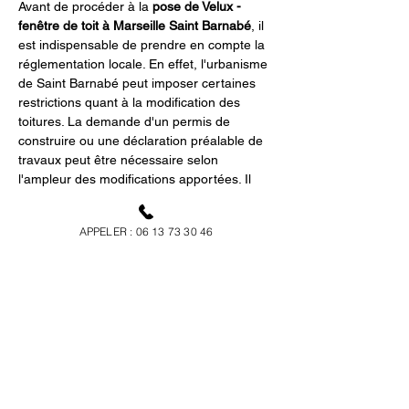
Avant de procéder à la 
pose de Velux - 
fenêtre de toit à Marseille Saint Barnabé
, il 
est indispensable de prendre en compte la 
réglementation locale. En effet, l'urbanisme 
de Saint Barnabé peut imposer certaines 
restrictions quant à la modification des 
toitures. La demande d'un permis de 
construire ou une déclaration préalable de 
travaux peut être nécessaire selon 
l'ampleur des modifications apportées. Il 
est donc conseillé de se renseigner en 
amont auprès des autorités compétentes 
APPELER : 06 13 73 30 46
ou de faire appel à 
Ricotier Couvreur
 qui 
possède l’expérience nécessaire pour vous 
guider. Le respect des réglementations est 
crucial pour garantir la longévité et la 
conformité légale de votre installation.
Améliorez votre confort 
à Marseille Saint 