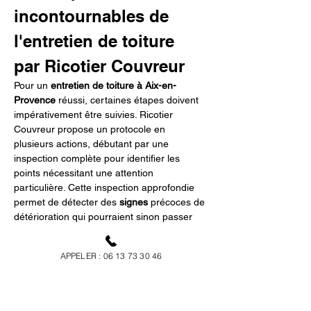
incontournables de 
l'entretien de toiture 
par Ricotier Couvreur
Pour un 
entretien de toiture à Aix-en-
Provence
 réussi, certaines étapes doivent 
impérativement être suivies. Ricotier 
Couvreur propose un protocole en 
plusieurs actions, débutant par une 
inspection complète pour identifier les 
points nécessitant une attention 
particulière. Cette inspection approfondie 
permet de détecter des 
signes
 précoces de 
détérioration qui pourraient sinon passer 
inaperçus.
APPELER : 06 13 73 30 46
Ensuite, le nettoyage est essentiel pour 
débarrasser le toit de tout résidu, suivi 
d'une réparation des tuiles ou des 
matériaux endommagés. L'application d'un 