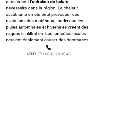
directement l'
entretien de toiture
nécessaire dans la région. La chaleur 
accablante en été peut provoquer des 
dilatations des matériaux, tandis que les 
pluies automnales et hivernales créent des 
risques d'infiltration. Les tempêtes locales 
peuvent également causer des dommages 
aux structures de la toiture. Chez 
Ricotier 
Couvreur
, nous avons acquis une solide 
APPELER : 06 13 73 30 46
expertise pour non seulement réparer mais 
aussi anticiper ces contraintes climatiques 
en proposant un entretien préventif et 
adapté.
Le rôle des matériaux 
dans l'entretien de 
toiture à Aubagne
Les matériaux utilisés pour les toitures à 
Aubagne
 varient largement, influençant 