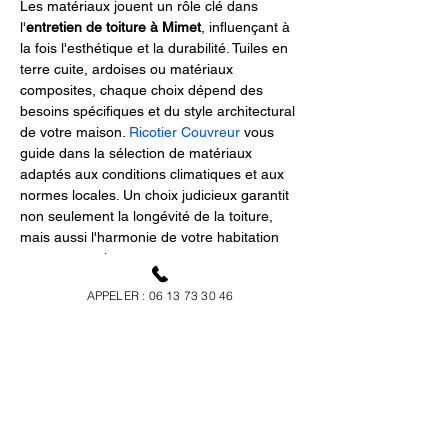
Les matériaux jouent un rôle clé dans 
l'
entretien de toiture à Mimet
, influençant à 
la fois l'esthétique et la durabilité. Tuiles en 
terre cuite, ardoises ou matériaux 
composites, chaque choix dépend des 
besoins spécifiques et du style architectural 
de votre maison. 
Ricotier Couvreur
 vous 
guide dans la sélection de matériaux 
adaptés aux conditions climatiques et aux 
normes locales. Un choix judicieux garantit 
non seulement la longévité de la toiture, 
mais aussi l'harmonie de votre habitation 
avec son environnement.
APPELER : 06 13 73 30 46
Méthodes et outils pour 
l'entretien de toiture
L'
entretien de toiture à Mimet
 nécessite 
des méthodes et outils spécialisés pour 
garantir un travail efficace et sécurisé. 
Chez 
Ricotier Couvreur
, nous utilisons un 