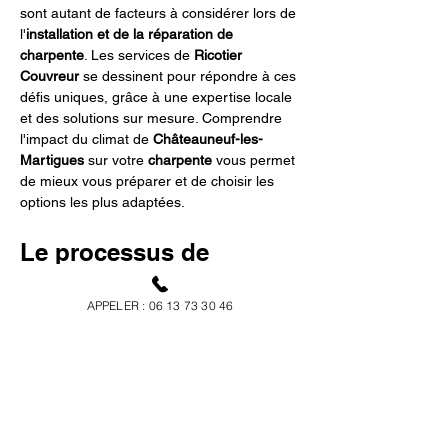
sont autant de facteurs à considérer lors de 
l'
installation et de la réparation de 
charpente
. Les services de 
Ricotier 
Couvreur
 se dessinent pour répondre à ces 
défis uniques, grâce à une expertise locale 
et des solutions sur mesure. Comprendre 
l'impact du climat de 
Châteauneuf-les-
Martigues
 sur votre 
charpente
 vous permet 
de mieux vous préparer et de choisir les 
options les plus adaptées.
Le processus de 
construction et de 
APPELER : 06 13 73 30 46
réparation par Ricotier 
Couvreur
Le processus de 
construction
 et de 
réparation
 d'une 
charpente
 requiert une 
étude approfondie des besoins et 