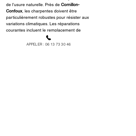
de l’usure naturelle. Près de 
Cornillon-
Confoux
, les charpentes doivent être 
particulièrement robustes pour résister aux 
variations climatiques. Les réparations 
courantes incluent le remplacement de 
poutres affaiblies ou le renforcement de 
structures existantes. Les professionnels 
APPELER : 06 13 73 30 46
de 
Ricotier Couvreur
 proposent des 
solutions fiables pour résoudre ces 
problèmes rapidement et efficacement, 
réduisant ainsi le risque de dommages plus 
importants à l’avenir.
Cornillon-Confoux : Un 
cadre idéal pour vos 
travaux de charpente 
Cornillon-Confoux
, avec son patrimoine 
architectural unique et son environnement 
paisible, est un lieu privilégié pour les 