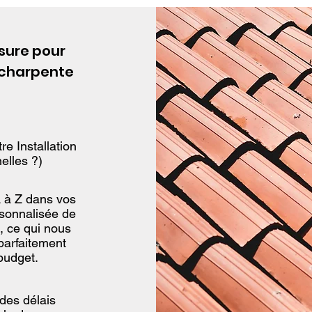
ure pour
n charpente
re Installation
elles ?)
 à Z dans vos
rsonnalisée de
, ce qui nous
parfaitement
budget.
des délais