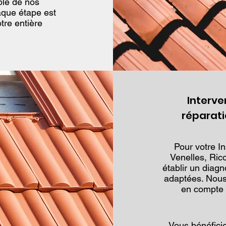
ble de nos
haque étape est
re entière
Interve
réparati
Pour votre In
Venelles, Ric
établir un diag
adaptées. Nous 
en compte l
Vous bénéficie