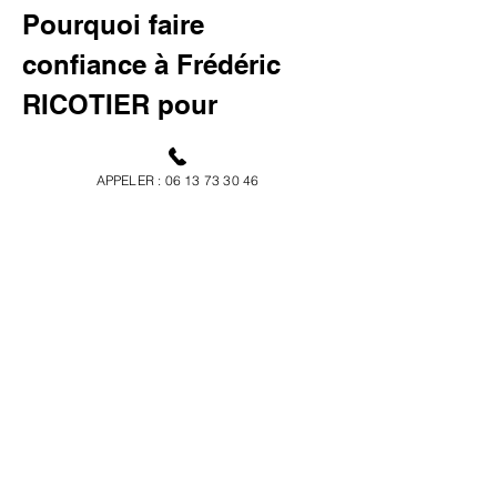
Pourquoi faire 
confiance à Frédéric 
RICOTIER pour 
l'isolation de votre 
toiture ?
APPELER : 06 13 73 30 46
Frédéric RICOTIER est le spécialiste 
par 
excellence
 pour l'
isolation de toiture à 
Lancon-Provence
. Avec une expérience de 
plusieurs années dans le domaine, il met à 
votre service un savoir-faire inégalé pour 
garantir une isolation parfaite de votre 
maison. Chaque projet est abordé avec un 
souci du détail et un engagement envers la 
satisfaction client. De plus, notre entreprise 
utilise des matériaux certifiés et 
écologiques qui assurent non seulement 
votre confort mais aussi la protection de 
l'environnement. 
"Une maison bien isolée 