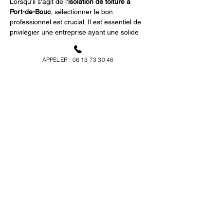
Lorsqu'il s'agit de l'
isolation de toiture à 
Port-de-Bouc
, sélectionner le bon 
professionnel est crucial. Il est essentiel de 
privilégier une entreprise ayant une solide 
réputation locale et une expertise 
démontrée en matière d'isolation. 
Frédéric 
APPELER : 06 13 73 30 46
RICOTIER toiture & couvreur
 possède une 
connaissance approfondie des défis 
spécifiques liés à l'isolation dans la région 
de 
Port-de-Bouc
. Bien souvent, des clients 
satisfaits sont la meilleure indication de la 
qualité du travail fourni. La transparence 
dans les devis et le respect des délais sont 
d'autres indicateurs clés. Fiez-vous à notre 
expérience et profitez de nos conseils en 
visitant notre 
page d'isolation
 ou en 
prenant directement 
contact avec nous
.
Quels sont les 
avantages 